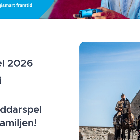
el 2026
i
iddarspel⚔️
familjen!