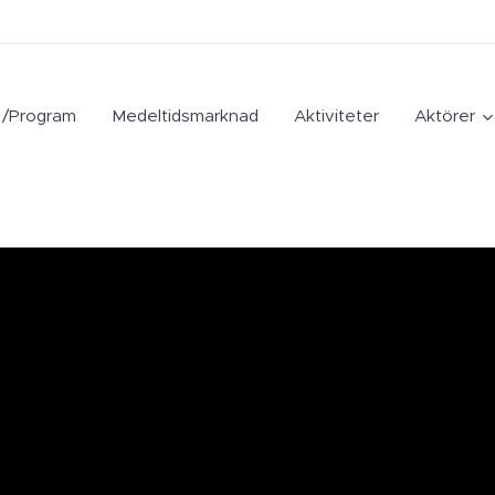
r /Program
Medeltidsmarknad
Aktiviteter
Aktörer